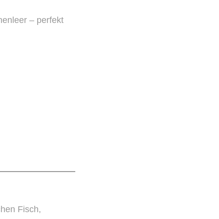
enleer – perfekt
chen Fisch,