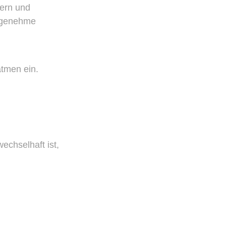
kern und
angenehme
tmen ein.
echselhaft ist,