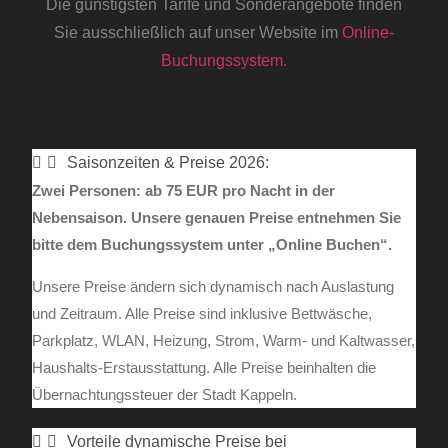
Die günstigsten Tarife und Sonderangebote finden
Sie ausschließlich auf unser Website im
Online-
Buchungssystem.
Saisonzeiten & Preise 2026:
Zwei Personen: ab 75 EUR pro Nacht in der
Nebensaison. Unsere genauen Preise entnehmen Sie
bitte dem Buchungssystem unter „Online Buchen“.
Unsere Preise ändern sich dynamisch nach Auslastung
und Zeitraum. Alle Preise sind inklusive Bettwäsche,
Parkplatz, WLAN, Heizung, Strom, Warm- und Kaltwasser,
Haushalts-Erstausstattung. Alle Preise beinhalten die
Übernachtungssteuer der Stadt Kappeln.
Vorteile dynamische Preise bei