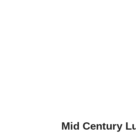
Hausdetails:
Direkt am Stadtrand von
Kappeln und trotzdem zentra
zur Schlei, dem Hafen und d
Innenstadt gelegen.
Mid Century L