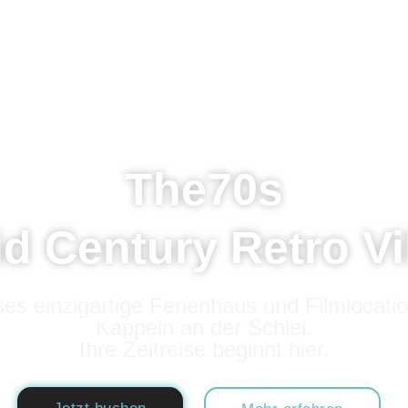
The70s
d Century Retro Vi
es einzigartige Ferienhaus und Filmlocatio
Kappeln an der Schlei.
Ihre Zeitreise beginnt hier.