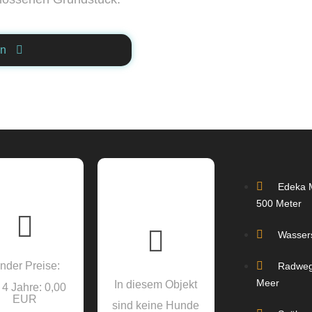
en
Edeka 
500 Meter
Wasser
nder Preise:
Radwe
Meer
In diesem Objekt
 4 Jahre: 0,00
EUR
sind keine Hunde