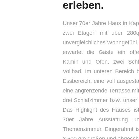
erleben.
Unser 70er Jahre Haus in Kapp
zwei Etagen mit über 280q
unvergleichliches Wohngefühl
erwartet die Gäste ein off
Kamin und Ofen, zwei Sch
Vollbad. Im unteren Bereich b
Essbereich, eine voll ausgest
eine angrenzende Terrasse mit
drei Schlafzimmer bzw. unse
Das Highlight des Hauses ist 
70er Jahre Ausstattung u
Themenzimmer. Eingerahmt i
3.500 qm großen und abgesch