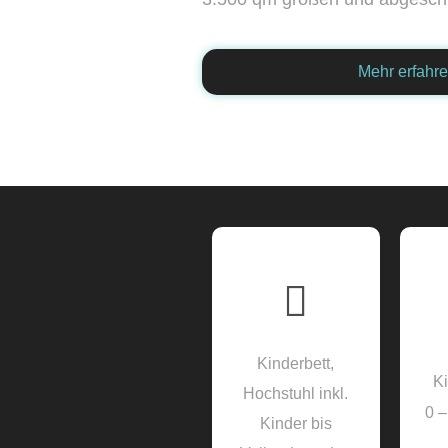
Mehr erfahr
Kinderbett,
Ki
Hochstuhl inkl.
0 –
Kinder bis