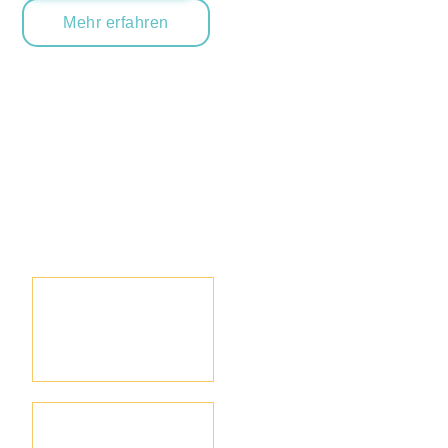
Mehr erfahren
Hausdetails:
Direkt auf dem Wasser mit Sauna, einer
umlaufenden Dachterasse und dem Gefühl auf
einem Schiff zu übernachten.
2 Etagen