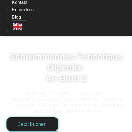
Kontakt
Entdecken
Blog
Schwimmendes Ferienhaus
Olpenitz:
An Bord 2
Entdecken Sie unser einzigartiges,
schwimmendes Ferienhaus in Olpenitz "An Bord
2". Genießen Sie pure Erholung fernab des Alltags
– Jetzt buchen und entspannen!
Jetzt buchen