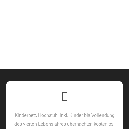
Kinderbett, Hochstuhl inkl. Kinder bis Vollendung
des vierten Lebensjahres übernachten kostenlos.