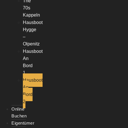
The
70s
Kappeln
Hausboot
Hygge
–
Olpenitz
Hausboot
An
Bord
1
Hausboot
An
Bord
2
Online
Buchen
Eigentümer