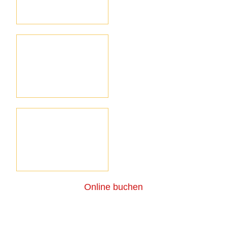
3 Terassen
Sauna
Bodenheizung
Online buchen