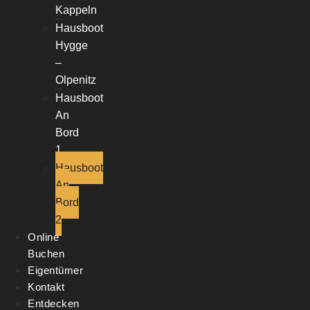
Kappeln
Hausboot
Hygge
–
Olpenitz
Hausboot
An
Bord
1
Hausboot
An
Bord
2
Online
Buchen
Eigentümer
Kontakt
Entdecken