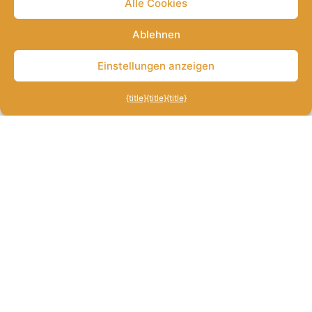
Alle Cookies
Ablehnen
Home
Einstellungen anzeigen
Cookie-Einstellungen
{title}
{title}
{title}
Objekte
Buchen