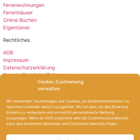
Ferienwohnungen
Ferienhäuser
Online Buchen
Eigentümer
Rechtliches
AGB
Impressum
Datenschutzerklärung
Cookie-Richtlinie (EU)
Cookie-Zustimmung
Barrierefreiheitserklärung
verwalten
Copyright by © Haus Hygge 2023
Wir verwenden Technologien wie Cookies, um Geräteinformationen zu
speichern und/oder darauf zuzugreifen. Wir tun dies, um das Browsing-
Webdesign & Konzeption Medienbüro Hafentor
Erlebnis zu verbessern und um (nicht) personalisierte Werbung
anzuzeigen. Wenn du nicht zustimmst oder die Zustimmung widerrufst,
kann dies bestimmte Merkmale und Funktionen beeinträchtigen.