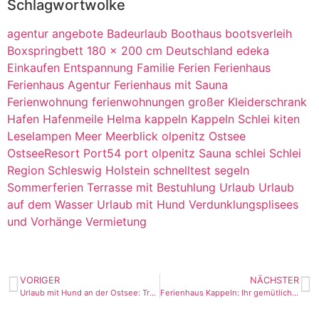
Schlagwortwolke
agentur
angebote
Badeurlaub
Boothaus
bootsverleih
Boxspringbett 180 x 200 cm
Deutschland
edeka
Einkaufen
Entspannung
Familie
Ferien
Ferienhaus
Ferienhaus Agentur
Ferienhaus mit Sauna
Ferienwohnung
ferienwohnungen
großer Kleiderschrank
Hafen
Hafenmeile
Helma
kappeln
Kappeln Schlei
kiten
Leselampen
Meer
Meerblick
olpenitz
Ostsee
OstseeResort
Port54
port olpenitz
Sauna
schlei
Schlei
Region
Schleswig Holstein
schnelltest
segeln
Sommerferien
Terrasse mit Bestuhlung
Urlaub
Urlaub
auf dem Wasser
Urlaub mit Hund
Verdunklungsplisees
und Vorhänge
Vermietung
VORIGER
NÄCHSTER
Urlaub mit Hund an der Ostsee: Traumferienwohnungen für tierfreundlichen Aufenthalt
Ferienhaus Kappeln: Ihr gemütliches Zuhause an der Schlei