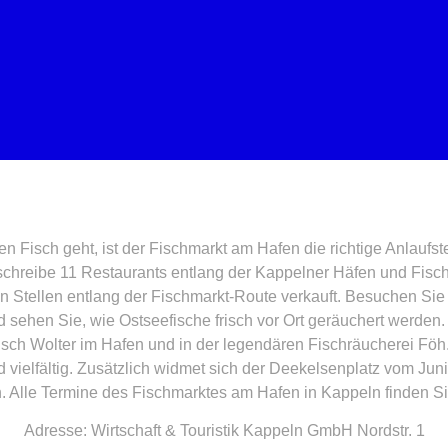
n Fisch geht, ist der Fischmarkt am Hafen die richtige Anlaufste
 schreibe 11 Restaurants entlang der Kappelner Häfen und Fis
n Stellen entlang der Fischmarkt-Route verkauft. Besuchen Si
sehen Sie, wie Ostseefische frisch vor Ort geräuchert werden
Fisch Wolter im Hafen und in der legendären Fischräucherei Fö
 vielfältig. Zusätzlich widmet sich der Deekelsenplatz vom Juni
en. Alle Termine des Fischmarktes am Hafen in Kappeln finden S
Adresse:
Wirtschaft & Touristik Kappeln GmbH Nordstr. 1