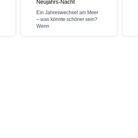
Neujahrs-Nacht
Ein Jahreswechsel am Meer
– was könnte schöner sein?
Wenn
eichbar
nisch unter
eservierung@haus-hygge.de
eiten sind: