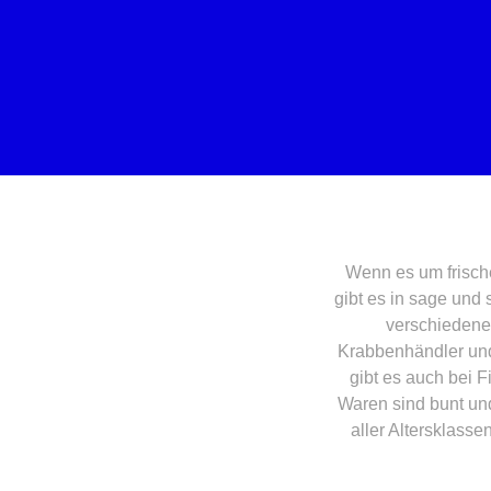
Wenn es um frische
gibt es in sage und
verschiedene
Krabbenhändler und 
gibt es auch bei 
Waren sind bunt und
aller Altersklass