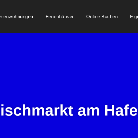
erienwohnungen
Ferienhäuser
Online Buchen
Eig
ischmarkt am Haf