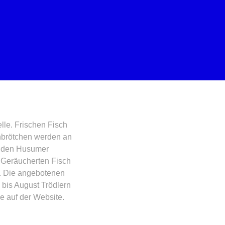
lle. Frischen Fisch
chbrötchen werden an
e den Husumer
. Geräucherten Fisch
h. Die angebotenen
 bis August Trödlern
ie auf der
Website
.