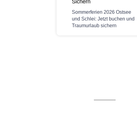
Sichern
Sommerferien 2026 Ostsee
und Schlei: Jetzt buchen und
Traumurlaub sichern
Wir sind für Sie err
Sie erreichen uns telefo
040 - 20 97 20 40 und per Mail unter r
Weitere Kontaktmöglichk