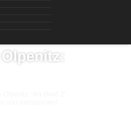
Olpenitz:
 Olpenitz "An Bord 2".
en und entspannen!