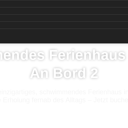
ndes Ferienhaus 
An Bord 2
inzigartiges, schwimmendes Ferienhaus in
 Erholung fernab des Alltags – Jetzt buch