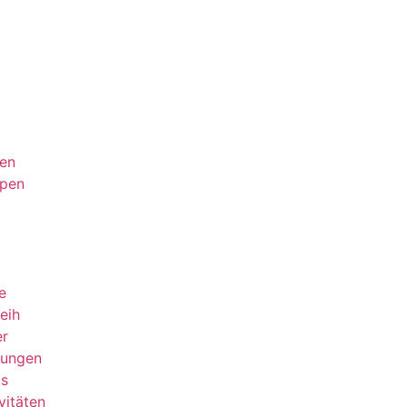
nen
ipen
e
eih
er
nungen
ps
vitäten