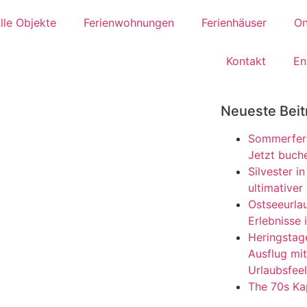
lle Objekte
Ferienwohnungen
Ferienhäuser
On
Kontakt
En
Neueste Beit
Sommerferi
Jetzt buch
Silvester 
ultimativer
Ostseeurla
Erlebnisse 
Heringstag
Ausflug mi
Urlaubsfeel
The 70s Ka