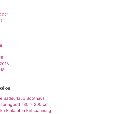
2021
21
19
19
2018
018
olke
e
Badeurlaub
Boothaus
springbett 180 x 200 cm
eka
Einkaufen
Entspannung