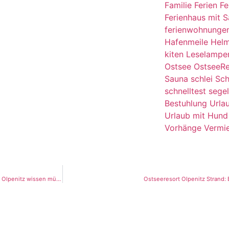
Familie
Ferien
Fe
Ferienhaus mit 
ferienwohnunge
Hafenmeile
Hel
kiten
Leselampe
Ostsee
OstseeRe
Sauna
schlei
Sch
schnelltest
sege
Bestuhlung
Urla
Urlaub mit Hund
Vorhänge
Vermi
Insolvenzverfahren Helma Ferienimmobilien: Was Sie jetzt zu Ihrer Reise nach Olpenitz wissen müssen
Ostseeresort Olpenitz Strand: