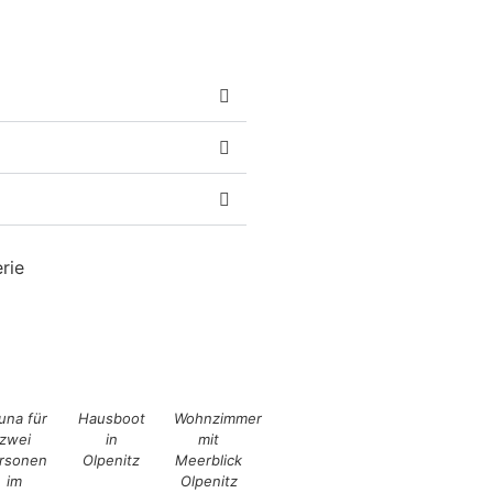
rie
una für
Hausboot
Wohnzimmer
zwei
in
mit
rsonen
Olpenitz
Meerblick
im
Olpenitz