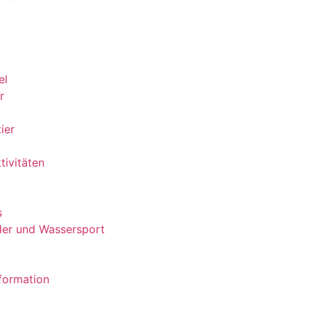
el
r
ier
tivitäten
s
er und Wassersport
nformation