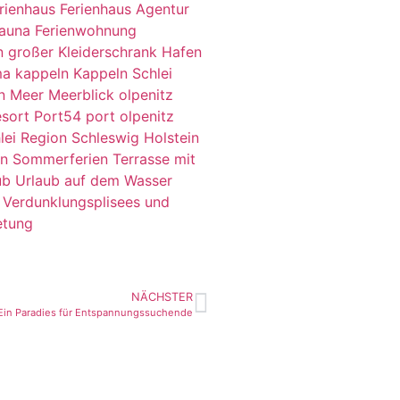
rienhaus
Ferienhaus Agentur
Sauna
Ferienwohnung
n
großer Kleiderschrank
Hafen
ma
kappeln
Kappeln Schlei
n
Meer
Meerblick
olpenitz
sort
Port54
port olpenitz
lei Region
Schleswig Holstein
ln
Sommerferien
Terrasse mit
ub
Urlaub auf dem Wasser
Verdunklungsplisees und
etung
NÄCHSTER
 Ein Paradies für Entspannungssuchende