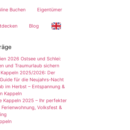
line Buchen
Eigentümer
tdecken
Blog
räge
en 2026 Ostsee und Schlei:
en und Traumurlaub sichern
in Kappeln 2025/2026: Der
 Guide für die Neujahrs-Nacht
ub im Herbst – Entspannung &
in Kappeln
e Kappeln 2025 – Ihr perfekter
t Ferienwohnung, Volksfest &
ing
ppeln