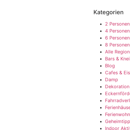
Kategorien
2 Personen
4 Personen
6 Personen
8 Personen
Alle Regio
Bars & Kne
Blog
Cafes & Eis
Damp
Dekoration
Eckernförd
Fahrradverl
Ferienhäus
Ferienwoh
Geheimtip
Indoor Akti