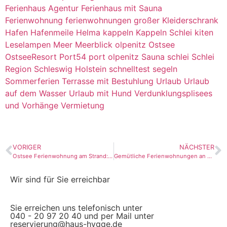
Ferienhaus Agentur
Ferienhaus mit Sauna
Ferienwohnung
ferienwohnungen
großer Kleiderschrank
Hafen
Hafenmeile
Helma
kappeln
Kappeln Schlei
kiten
Leselampen
Meer
Meerblick
olpenitz
Ostsee
OstseeResort
Port54
port olpenitz
Sauna
schlei
Schlei
Region
Schleswig Holstein
schnelltest
segeln
Sommerferien
Terrasse mit Bestuhlung
Urlaub
Urlaub
auf dem Wasser
Urlaub mit Hund
Verdunklungsplisees
und Vorhänge
Vermietung
VORIGER
NÄCHSTER
Ostsee Ferienwohnung am Strand: Ihr persönliches Paradies am Wasser
Gemütliche Ferienwohnungen an der Ostsee: Ein hyggeliges Zuhause fernab von Zuhause
Wir sind für Sie erreichbar
Sie erreichen uns telefonisch unter
040 - 20 97 20 40 und per Mail unter
reservierung@haus-hygge.de