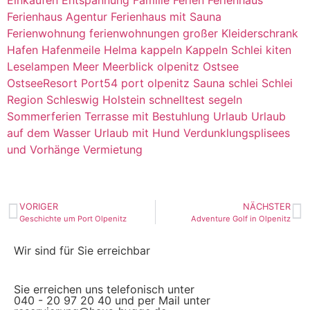
Einkaufen
Entspannung
Familie
Ferien
Ferienhaus
Ferienhaus Agentur
Ferienhaus mit Sauna
Ferienwohnung
ferienwohnungen
großer Kleiderschrank
Hafen
Hafenmeile
Helma
kappeln
Kappeln Schlei
kiten
Leselampen
Meer
Meerblick
olpenitz
Ostsee
OstseeResort
Port54
port olpenitz
Sauna
schlei
Schlei
Region
Schleswig Holstein
schnelltest
segeln
Sommerferien
Terrasse mit Bestuhlung
Urlaub
Urlaub
auf dem Wasser
Urlaub mit Hund
Verdunklungsplisees
und Vorhänge
Vermietung
VORIGER
NÄCHSTER
Geschichte um Port Olpenitz
Adventure Golf in Olpenitz
Wir sind für Sie erreichbar
Sie erreichen uns telefonisch unter
040 - 20 97 20 40 und per Mail unter